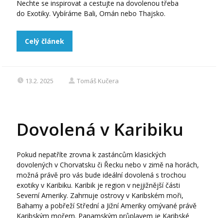
Nechte se inspirovat a cestujte na dovolenou třeba
do Exotiky. Vybíráme Bali, Omán nebo Thajsko.
Celý článek
13.2. 2025
Tomáš Kučera
Dovolená v Karibiku
Pokud nepatříte zrovna k zastáncům klasických
dovolených v Chorvatsku či Řecku nebo v zimě na horách,
možná právě pro vás bude ideální dovolená s trochou
exotiky v Karibiku. Karibik je region v nejjižnější části
Severní Ameriky. Zahrnuje ostrovy v Karibském moři,
Bahamy a pobřeží Střední a Jižní Ameriky omývané právě
Karibským mořem. Panamským průplavem je Karibské