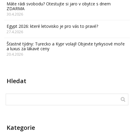
Máte rádi svobodu? Otestujte si jaro v obytce s dnem
ZDARMA
30.4.2026
Egypt 2026: které letovisko je pro vás to pravé?
27.4.2026
Šťastné týdny: Turecko a Kypr volají! Objevte tyrkysové moře
a luxus za lákavé ceny
20.4.2026
Hledat
Kategorie