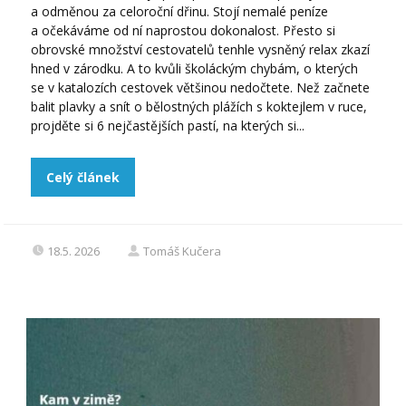
a odměnou za celoroční dřinu. Stojí nemalé peníze
a očekáváme od ní naprostou dokonalost. Přesto si
obrovské množství cestovatelů tenhle vysněný relax zkazí
hned v zárodku. A to kvůli školáckým chybám, o kterých
se v katalozích cestovek většinou nedočtete. Než začnete
balit plavky a snít o bělostných plážích s koktejlem v ruce,
projděte si 6 nejčastějších pastí, na kterých si...
Celý článek
18.5. 2026
Tomáš Kučera