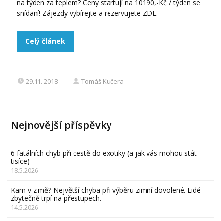
na týden za teplem? Ceny startují na 10190,-Kč / týden se
snídaní! Zájezdy vybírejte a rezervujete ZDE.
Celý článek
29.11. 2018
Tomáš Kučera
Nejnovější příspěvky
6 fatálních chyb při cestě do exotiky (a jak vás mohou stát
tisíce)
18.5.2026
Kam v zimě? Největší chyba při výběru zimní dovolené. Lidé
zbytečně trpí na přestupech.
14.5.2026