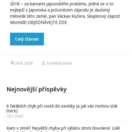
2018 – za barvami japonského podzimu. Jedná se o to
nejlepší z Japonska a průvodcem zájezdu je zkušený
milovník této země, pan Váckav Kučera. Skupinový zájezd
Momidži OBJEDNÁVEJTE ZDE
Celý článek
24.9. 2018
Tomáš Kučera
Nejnovější příspěvky
6 fatálních chyb při cestě do exotiky (a jak vás mohou stát
tisíce)
18.5.2026
Kam v zimě? Největší chyba při výběru zimní dovolené. Lidé