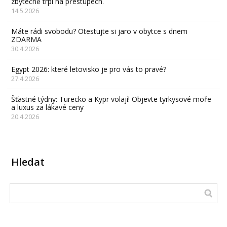
zbytečně trpí na přestupech.
14.5.2026
Máte rádi svobodu? Otestujte si jaro v obytce s dnem
ZDARMA
30.4.2026
Egypt 2026: které letovisko je pro vás to pravé?
27.4.2026
Šťastné týdny: Turecko a Kypr volají! Objevte tyrkysové moře
a luxus za lákavé ceny
20.4.2026
Hledat