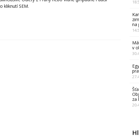
18.
po kliknutí SEM.
Kam
zim
na 
14.
Mát
v 
30.
Egy
pra
27.
Šťa
Obj
za 
20.
H