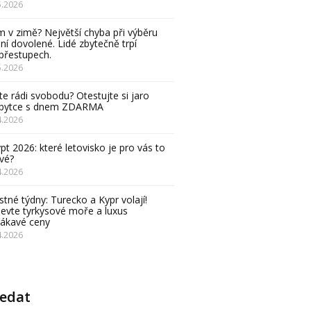
5.2026
 v zimě? Největší chyba při výběru
ní dovolené. Lidé zbytečně trpí
přestupech.
5.2026
e rádi svobodu? Otestujte si jaro
obytce s dnem ZDARMA
4.2026
pt 2026: které letovisko je pro vás to
vé?
4.2026
stné týdny: Turecko a Kypr volají!
evte tyrkysové moře a luxus
lákavé ceny
4.2026
ledat