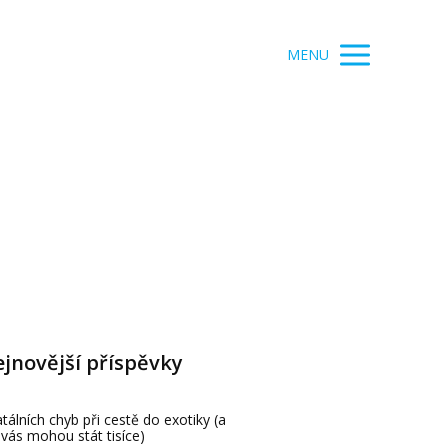
MENU
jnovější příspěvky
atálních chyb při cestě do exotiky (a
 vás mohou stát tisíce)