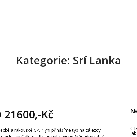
Kategorie: Srí Lanka
Ne
 21600,-Kč
6 f
ecké a rakouské CK. Nyní přinášíme typ na zájezdy
jak
inclusive Odlety z Prahy nebo Vídně (případně i další