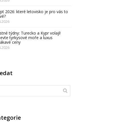
pt 2026: které letovisko je pro vás to
vé?
4.2026
stné týdny: Turecko a Kypr volají!
evte tyrkysové moře a luxus
lákavé ceny
4.2026
ledat
tegorie