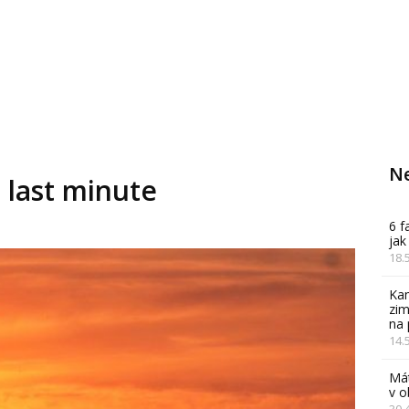
Ne
 last minute
6 f
jak
18.
Kam
zim
na 
14.
Mát
v 
30.