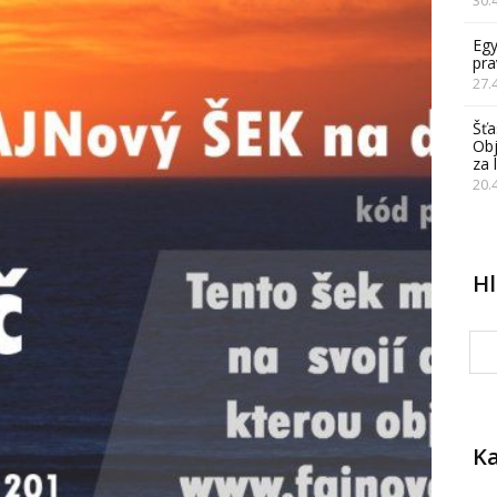
Egy
pra
27.
Šťa
Obj
za 
20.
H
Ka