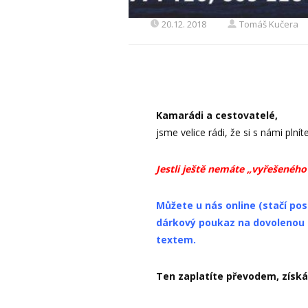
20.12. 2018
Tomáš Kučera
Kamarádi a cestovatelé,
jsme velice rádi, že si s námi plní
Jestli ještě nemáte „vyřešeného“
Můžete u nás online (stačí pos
dárkový poukaz na dovolenou p
textem.
Ten zaplatíte převodem, získá