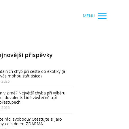
MENU
jnovější příspěvky
atálních chyb při cestě do exotiky (a
 vás mohou stát tisíce)
5.2026
 v zimě? Největší chyba při výběru
ní dovolené. Lidé zbytečně trpí
přestupech.
5.2026
e rádi svobodu? Otestujte si jaro
obytce s dnem ZDARMA
4.2026