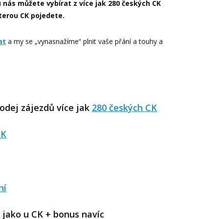
u nás můžete vybírat z více jak 280 českých CK
terou CK pojedete.
at
a my se „vynasnažíme“ plnit vaše přání a touhy a
rodej zájezdů více jak
280 českých CK
CK
ní
y jako u CK + bonus navíc