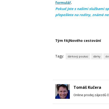
formulář
.
Pokud jste s našimi službami s
přepošlete na rodiny, známé neb
Tým FAJNového cestování
Tagy:
dárkový poukaz
dárky
do
Tomáš Kučera
Online prodej zájezdů 