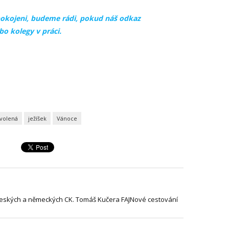
pokojeni, budeme rádi, pokud náš odkaz
o kolegy v práci.
volená
ježíšek
Vánoce
českých a německých CK. Tomáš Kučera FAJNové cestování