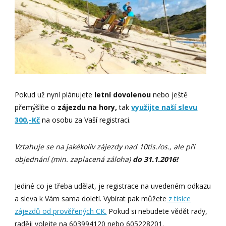
Pokud už nyní plánujete
letní dovolenou
nebo ještě
přemýšlíte o
zájezdu na hory,
tak
využijte naší slevu
300,-Kč
na osobu za Vaší registraci.
Vztahuje se na jakékoliv zájezdy nad 10tis./os., ale při
objednání (min. zaplacená záloha)
do 31.1.2016!
Jediné co je třeba udělat, je registrace na uvedeném odkazu
a sleva k Vám sama doletí. Vybírat pak můžete
z tisíce
zájezdů od prověřených CK.
Pokud si nebudete vědět rady,
raději volejte na 603994120 nebo 605228201.