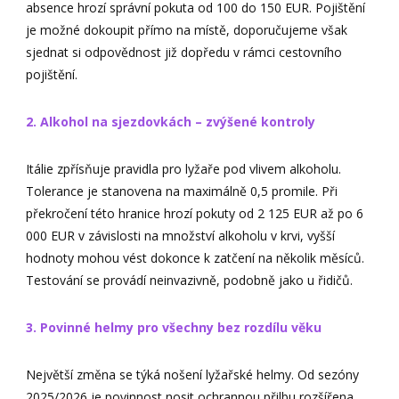
absence hrozí správní pokuta od 100 do 150 EUR. Pojištění
je možné dokoupit přímo na místě, doporučujeme však
sjednat si odpovědnost již dopředu v rámci cestovního
pojištění.
2. Alkohol na sjezdovkách – zvýšené kontroly
Itálie zpřísňuje pravidla pro lyžaře pod vlivem alkoholu.
Tolerance je stanovena na maximálně 0,5 promile. Při
překročení této hranice hrozí pokuty od 2 125 EUR až po 6
000 EUR v závislosti na množství alkoholu v krvi, vyšší
hodnoty mohou vést dokonce k zatčení na několik měsíců.
Testování se provádí neinvazivně, podobně jako u řidičů.
3. Povinné helmy pro všechny bez rozdílu věku
Největší změna se týká nošení lyžařské helmy. Od sezóny
2025/2026 je povinnost nosit ochrannou přilbu rozšířena