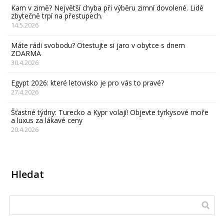
Kam v zimě? Největší chyba při výběru zimní dovolené. Lidé
zbytečně trpí na přestupech.
14.5.2026
Máte rádi svobodu? Otestujte si jaro v obytce s dnem
ZDARMA
30.4.2026
Egypt 2026: které letovisko je pro vás to pravé?
27.4.2026
Šťastné týdny: Turecko a Kypr volají! Objevte tyrkysové moře
a luxus za lákavé ceny
20.4.2026
Hledat