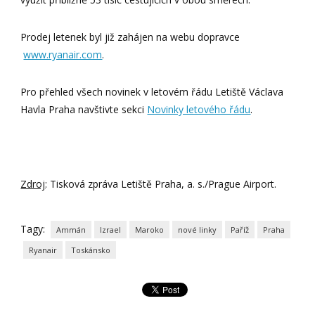
Prodej letenek byl již zahájen na webu dopravce
www.ryanair.com
.
Pro přehled všech novinek v letovém řádu Letiště Václava
Havla Praha navštivte sekci
Novinky letového řádu
.
Zdroj
: Tisková zpráva Letiště Praha, a. s./Prague Airport.
Tagy:
Ammán
Izrael
Maroko
nové linky
Paříž
Praha
Ryanair
Toskánsko