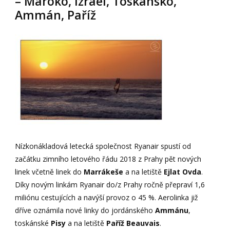
– Maroko, Izrael, Toskánsko,
Ammán, Paříž
Nízkonákladová letecká společnost Ryanair spustí od
začátku zimního letového řádu 2018 z Prahy pět nových
linek včetně linek do
Marrákeše
a na letiště
Ejlat Ovda
.
Díky novým linkám Ryanair do/z Prahy ročně přepraví 1,6
miliónu cestujících a navýší provoz o 45 %. Aerolinka již
dříve oznámila nové linky do jordánského
Ammánu
,
toskánské
Pisy
a na letiště
Paříž Beauvais
.