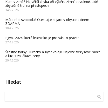
Kam v zimě? Největší chyba při výběru zimní dovolené. Lidé
zbytečně trpí na přestupech.
14.5.2026
Máte rádi svobodu? Otestujte si jaro v obytce s dnem
ZDARMA
30.4.2026
Egypt 2026: které letovisko je pro vás to pravé?
27.4.2026
Šťastné týdny: Turecko a Kypr volají! Objevte tyrkysové moře
a luxus za lákavé ceny
20.4.2026
Hledat