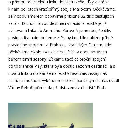
o přímou pravidelnou linku do Marrákeše, díky které se
k nám po letech vrací přímý spoj s Marokem. Očekáváme,
že v obou směrech odbavíme přibližně 32 tisíc cestujících
za rok. Druhou novou destinací v nabídce letiště je již
avizovaná linka do Ammánu. Zároveň jsme rádi, že díky
novince Ryanairu budeme z Prahy i nadále nabízet přímé
pravidelné spoje mezi Prahou a izraelským Ejlatem, kde
očekáváme okolo 14 tisíc cestujících v obou směrech
během zimní sezóny. Získáme také celoroční spojení
do toskánské Pisy, která byla dosud sezónní destinací, a s
novou linkou do Paříže na letiště Beauvais získají naši
cestující možnost výběru mezi třemi pařížskými letišti. uvedl
Václav Řehoř, předseda představenstva Letiště Praha.