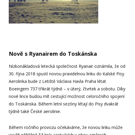
Nově s Ryanairem do Toskánska
Nízkonákladová letecká společnost Ryanair oznámila, že od
30. října 2018 spustí novou pravidelnou linku do italské Pisy.
Aerolinka bude z Letiště Václava Havla Praha létat
Boeingem 737 třikrát týdně – v úterý, čtvrtek a sobotu. Díky
nové lince budou mít cestující možnost celoročního spojení
do Toskánska. Během letní sezóny létají do Pisy dvakrát
týdně také České aerolinie.
Během ročního provozu očekáváme, že novou linku může
využít přibližně 53 tisíc cestujících v obou směrech.