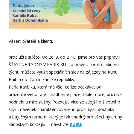
Vážení přátelé a klienti,
prodlužte si léto! Od 26. 9. do 2. 10. jsme pro vás připravili
ŠŤASTNÉ TÝDNY V KARIBIKU – a právě v tomto jediném
týdnu můžete využít speciálních slev na zájezdy na Kubu,
Haiti a do Dominikánské republiky.
Perla Karibiku, která má vše, co lze očekávat od
prázdninového ráje – nádherné pláže, teplé moře, příznivé
podnebí a milé služby. Poznejte více ze zdejšího životního
stylu, navenek charakterizovaného proslulými doutníky
a báječným rumem, který je tak vhodný pro všechny druhy
karibských koktejlů. – navštivte
KUBU
.