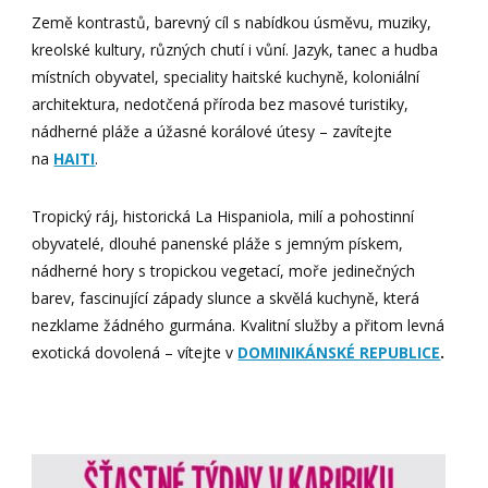
Země kontrastů, barevný cíl s nabídkou úsměvu, muziky,
kreolské kultury, různých chutí i vůní. Jazyk, tanec a hudba
místních obyvatel, speciality haitské kuchyně, koloniální
architektura, nedotčená příroda bez masové turistiky,
nádherné pláže a úžasné korálové útesy – zavítejte
na
HAITI
.
Tropický ráj, historická La Hispaniola, milí a pohostinní
obyvatelé, dlouhé panenské pláže s jemným pískem,
nádherné hory s tropickou vegetací, moře jedinečných
barev, fascinující západy slunce a skvělá kuchyně, která
nezklame žádného gurmána. Kvalitní služby a přitom levná
exotická dovolená – vítejte v
DOMINIKÁNSKÉ REPUBLICE
.