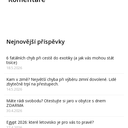
Nejnovější příspěvky
6 fatálních chyb při cestě do exotiky (a jak vás mohou stát
tisíce)
18.5.2026
Kam v zimě? Největší chyba při výběru zimní dovolené. Lidé
zbytečně trpí na přestupech.
14.5.2026
Máte rádi svobodu? Otestujte si jaro v obytce s dnem
ZDARMA
30.4.2026
Egypt 2026: které letovisko je pro vás to pravé?
27.4.2026