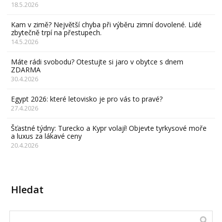
18.5.2026
Kam v zimě? Největší chyba při výběru zimní dovolené. Lidé
zbytečně trpí na přestupech.
14.5.2026
Máte rádi svobodu? Otestujte si jaro v obytce s dnem
ZDARMA
30.4.2026
Egypt 2026: které letovisko je pro vás to pravé?
27.4.2026
Šťastné týdny: Turecko a Kypr volají! Objevte tyrkysové moře
a luxus za lákavé ceny
20.4.2026
Hledat