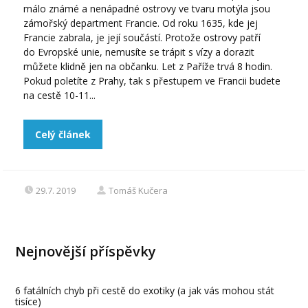
málo známé a nenápadné ostrovy ve tvaru motýla jsou
zámořský department Francie. Od roku 1635, kde jej
Francie zabrala, je její součástí. Protože ostrovy patří
do Evropské unie, nemusíte se trápit s vízy a dorazit
můžete klidně jen na občanku. Let z Paříže trvá 8 hodin.
Pokud poletíte z Prahy, tak s přestupem ve Francii budete
na cestě 10-11...
Celý článek
29.7. 2019
Tomáš Kučera
Nejnovější příspěvky
6 fatálních chyb při cestě do exotiky (a jak vás mohou stát
tisíce)