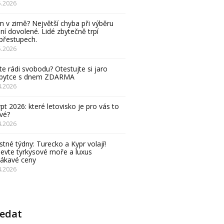
5.2026
 v zimě? Největší chyba při výběru
ní dovolené. Lidé zbytečně trpí
přestupech.
5.2026
e rádi svobodu? Otestujte si jaro
obytce s dnem ZDARMA
4.2026
pt 2026: které letovisko je pro vás to
vé?
4.2026
stné týdny: Turecko a Kypr volají!
evte tyrkysové moře a luxus
lákavé ceny
4.2026
ledat