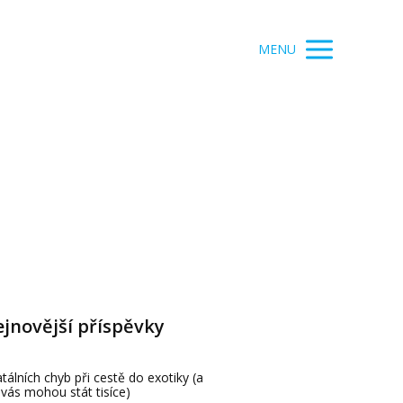
MENU
jnovější příspěvky
atálních chyb při cestě do exotiky (a
 vás mohou stát tisíce)