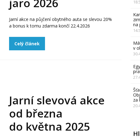
jaro 2026
18.
Kam
Jarní akce na půjčení obytného auta se slevou 20%
zim
na 
a bonus k tomu zdarma končí 22.4.2026
14.
Mát
Celý článek
v 
30.
Egy
pra
27.
Šťa
Obj
Jarní slevová akce
za 
20.
od března
do května 2025
H