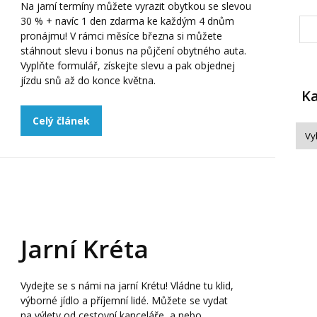
Na jarní termíny můžete vyrazit obytkou se slevou
30 % + navíc 1 den zdarma ke každým 4 dnům
pronájmu! V rámci měsíce března si můžete
stáhnout slevu i bonus na půjčení obytného auta.
Vyplňte formulář, získejte slevu a pak objednej
jízdu snů až do konce května.
Ka
Celý článek
Jarní Kréta
Vydejte se s námi na jarní Krétu! Vládne tu klid,
výborné jídlo a příjemní lidé. Můžete se vydat
na výlety od cestovní kanceláře, a nebo