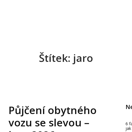
Štítek: jaro
Ne
Půjčení obytného
vozu se slevou –
6 f
jak