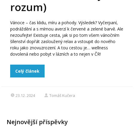
rozum)
Vánoce – čas klidu, míru a pohody. Výsledek? Vyčerpaní,
podráždění a s mírnou averzí k červené a zelené barvě. Ale
nezoufejte! Existuje cesta, jak si po tom všem vánočním
šílenství dopřát zasloužený relax a vstoupit do nového
roku jako znovuzrození. A tou cestou je… wellness
dovolená nebo pobyt v lázních a to nejen v ČR!
Celý článek
23.12. 2024
Tomáš Kučera
Nejnovější příspěvky