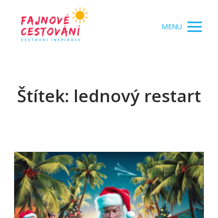
MENU
Štítek: lednový restart