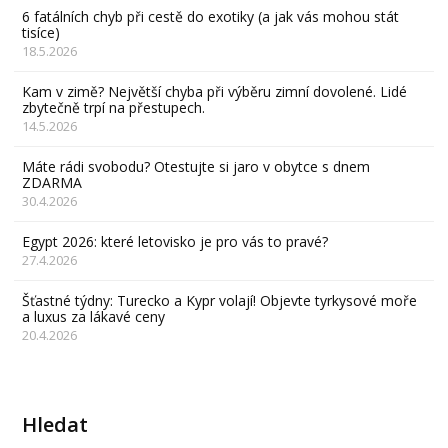
6 fatálních chyb při cestě do exotiky (a jak vás mohou stát
tisíce)
18.5.2026
Kam v zimě? Největší chyba při výběru zimní dovolené. Lidé
zbytečně trpí na přestupech.
14.5.2026
Máte rádi svobodu? Otestujte si jaro v obytce s dnem
ZDARMA
30.4.2026
Egypt 2026: které letovisko je pro vás to pravé?
27.4.2026
Šťastné týdny: Turecko a Kypr volají! Objevte tyrkysové moře
a luxus za lákavé ceny
20.4.2026
Hledat