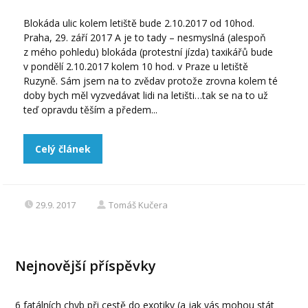
Blokáda ulic kolem letiště bude 2.10.2017 od 10hod.
Praha, 29. září 2017 A je to tady – nesmyslná (alespoň
z mého pohledu) blokáda (protestní jízda) taxikářů bude
v pondělí 2.10.2017 kolem 10 hod. v Praze u letiště
Ruzyně. Sám jsem na to zvědav protože zrovna kolem té
doby bych měl vyzvedávat lidi na letišti…tak se na to už
teď opravdu těším a předem...
Celý článek
29.9. 2017
Tomáš Kučera
Nejnovější příspěvky
6 fatálních chyb při cestě do exotiky (a jak vás mohou stát