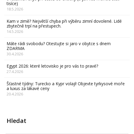
tisíce)
18.5.2026
Kam v zimě? Největší chyba při výběru zimní dovolené. Lidé
zbytečně trpí na přestupech.
14.5.2026
Máte rádi svobodu? Otestujte si jaro v obytce s dnem
ZDARMA
30.4.2026
Egypt 2026: které letovisko je pro vás to pravé?
27.4.2026
Šťastné týdny: Turecko a Kypr volají! Objevte tyrkysové moře
a luxus za lákavé ceny
20.4.2026
Hledat