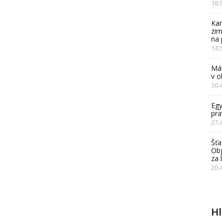
18.
Kam
zim
na 
14.
Mát
v 
30.
Egy
pra
27.
Šťa
Obj
za 
20.
H