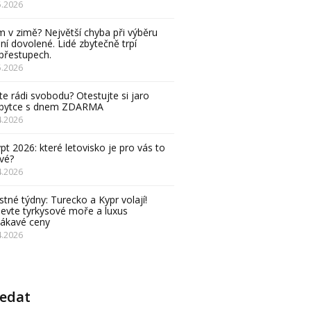
5.2026
 v zimě? Největší chyba při výběru
ní dovolené. Lidé zbytečně trpí
přestupech.
5.2026
e rádi svobodu? Otestujte si jaro
obytce s dnem ZDARMA
4.2026
pt 2026: které letovisko je pro vás to
vé?
4.2026
stné týdny: Turecko a Kypr volají!
evte tyrkysové moře a luxus
lákavé ceny
4.2026
ledat