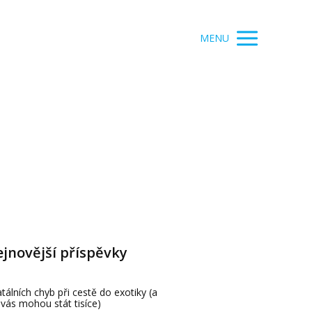
MENU
jnovější příspěvky
atálních chyb při cestě do exotiky (a
 vás mohou stát tisíce)