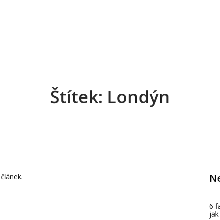
Štítek: Londýn
Ne
 článek.
6 f
jak