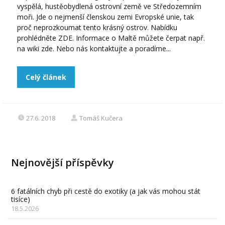
vyspělá, hustěobydlená ostrovní země ve Středozemním
moři. Jde o nejmenší členskou zemi Evropské unie, tak
proč neprozkoumat tento krásný ostrov. Nabídku
prohlédněte ZDE. Informace o Maltě můžete čerpat např.
na wiki zde. Nebo nás kontaktujte a poradíme...
Celý článek
27.6. 2018
Tomáš Kučera
Nejnovější příspěvky
6 fatálních chyb při cestě do exotiky (a jak vás mohou stát
tisíce)
18.5.2026