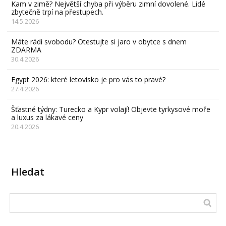
Kam v zimě? Největší chyba při výběru zimní dovolené. Lidé
zbytečně trpí na přestupech.
14.5.2026
Máte rádi svobodu? Otestujte si jaro v obytce s dnem
ZDARMA
30.4.2026
Egypt 2026: které letovisko je pro vás to pravé?
27.4.2026
Šťastné týdny: Turecko a Kypr volají! Objevte tyrkysové moře
a luxus za lákavé ceny
20.4.2026
Hledat