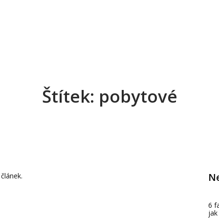
Štítek: pobytové
Ne
 článek.
6 f
jak