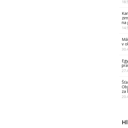
18.
Kam
zim
na 
14.
Mát
v 
30.
Egy
pra
27.
Šťa
Obj
za 
20.
H