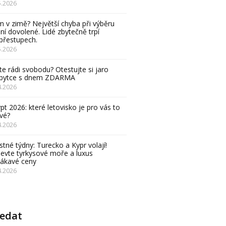
5.2026
 v zimě? Největší chyba při výběru
ní dovolené. Lidé zbytečně trpí
přestupech.
5.2026
e rádi svobodu? Otestujte si jaro
obytce s dnem ZDARMA
4.2026
pt 2026: které letovisko je pro vás to
vé?
4.2026
stné týdny: Turecko a Kypr volají!
evte tyrkysové moře a luxus
lákavé ceny
4.2026
ledat