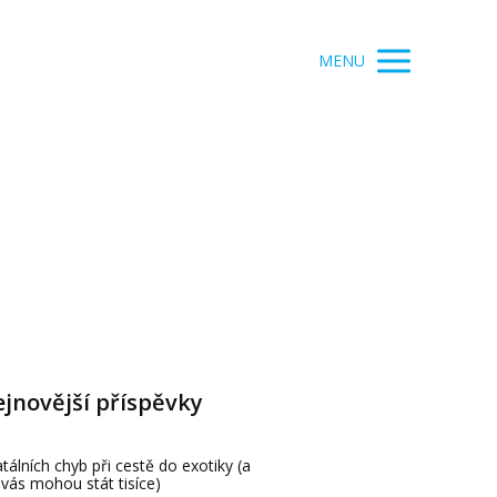
MENU
jnovější příspěvky
atálních chyb při cestě do exotiky (a
 vás mohou stát tisíce)