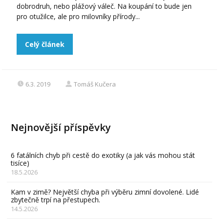
dobrodruh, nebo plážový váleč. Na koupání to bude jen
pro otužilce, ale pro milovníky přírody...
Celý článek
6.3. 2019
Tomáš Kučera
Nejnovější příspěvky
6 fatálních chyb při cestě do exotiky (a jak vás mohou stát
tisíce)
18.5.2026
Kam v zimě? Největší chyba při výběru zimní dovolené. Lidé
zbytečně trpí na přestupech.
14.5.2026