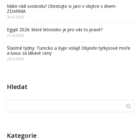
Máte rádi svobodu? Otestujte si jaro v obytce s dnem
ZDARMA
30.4.2026
Egypt 2026: které letovisko je pro vás to pravé?
27.4.2026
Šťastné týdny: Turecko a Kypr volají! Objevte tyrkysové moře
a luxus za lákavé ceny
20.4.2026
Hledat
Kategorie