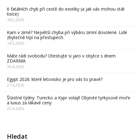
6 fatálních chyb při cestě do exotiky (a jak vás mohou stát
tisíce)
18.5.2026
Kam v zimě? Největší chyba při výběru zimní dovolené. Lidé
zbytečně trpí na přestupech.
14.5.2026
Máte rádi svobodu? Otestujte si jaro v obytce s dnem
ZDARMA
30.4.2026
Egypt 2026: které letovisko je pro vás to pravé?
27.4.2026
Šťastné týdny: Turecko a Kypr volají! Objevte tyrkysové moře
a luxus za lákavé ceny
20.4.2026
Hledat