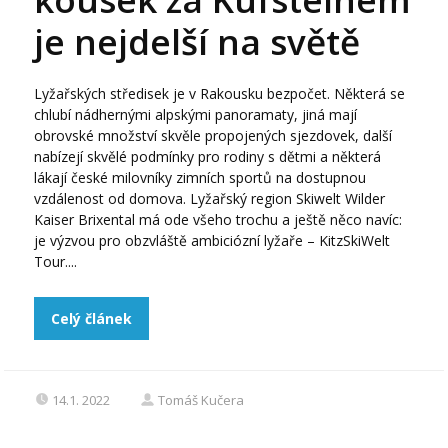
je nejdelší na světě
Lyžařských středisek je v Rakousku bezpočet. Některá se
chlubí nádhernými alpskými panoramaty, jiná mají
obrovské množství skvěle propojených sjezdovek, další
nabízejí skvělé podmínky pro rodiny s dětmi a některá
lákají české milovníky zimních sportů na dostupnou
vzdálenost od domova. Lyžařský region Skiwelt Wilder
Kaiser Brixental má ode všeho trochu a ještě něco navíc:
je výzvou pro obzvláště ambiciózní lyžaře – KitzSkiWelt
Tour....
Celý článek
14.1. 2022
Tomáš Kučera