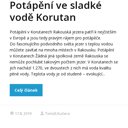
Potápění ve sladké
vodě Korutan
Potápění v Korutanech Rakouská jezera patří k nejčistším
v Evropě a jsou tedy pravým rájem pro potápěče.
Do fascinujícího podvodního světa jezer s teplou vodou
můžete zavítat na mnoha místech v Rakousku. Potápění
v Korutanech Žádná jiná spolková země Rakouska se
nemůže pochlubit takovým počtem jezer. V Korutanech se
jich nachází 1.270, ve dvoustech z nich má voda kvalitu
pitné vody. Teplota vody je od studené – evokující...
Celý článek
17.8. 2019
Tomáš Kučera