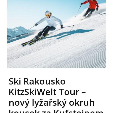
Ski Rakousko
KitzSkiWelt Tour –
nový lyžařský okruh
kousek za Kufsteinem