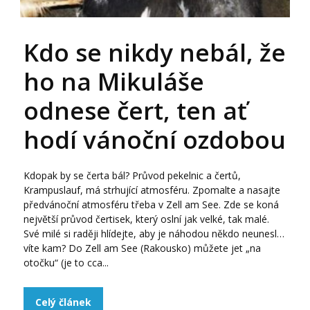
Kdo se nikdy nebál, že
ho na Mikuláše
odnese čert, ten ať
hodí vánoční ozdobou
Kdopak by se čerta bál? Průvod pekelnic a čertů,
Krampuslauf, má strhující atmosféru. Zpomalte a nasajte
předvánoční atmosféru třeba v Zell am See. Zde se koná
největší průvod čertisek, který oslní jak velké, tak malé.
Své milé si raději hlídejte, aby je náhodou někdo neunesl…
víte kam? Do Zell am See (Rakousko) můžete jet „na
otočku“ (je to cca...
Celý článek