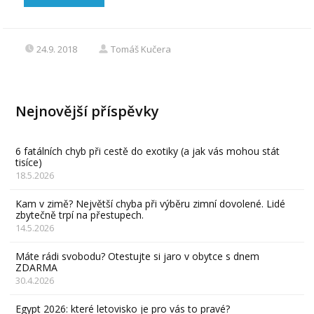
24.9. 2018
Tomáš Kučera
Nejnovější příspěvky
6 fatálních chyb při cestě do exotiky (a jak vás mohou stát
tisíce)
18.5.2026
Kam v zimě? Největší chyba při výběru zimní dovolené. Lidé
zbytečně trpí na přestupech.
14.5.2026
Máte rádi svobodu? Otestujte si jaro v obytce s dnem
ZDARMA
30.4.2026
Egypt 2026: které letovisko je pro vás to pravé?