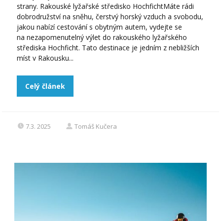
strany. Rakouské lyžařské středisko HochfichtMáte rádi
dobrodružství na sněhu, čerstvý horský vzduch a svobodu,
jakou nabízí cestování s obytným autem, vydejte se
na nezapomenutelný výlet do rakouského lyžařského
střediska Hochficht. Tato destinace je jedním z nebližších
míst v Rakousku...
Celý článek
7.3. 2025
Tomáš Kučera