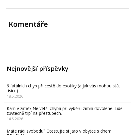
Komentáře
Nejnovější příspěvky
6 fatálních chyb při cestě do exotiky (a jak vás mohou stát
tisíce)
18.5.2026
Kam v zimě? Největší chyba při výběru zimní dovolené. Lidé
zbytečně trpí na přestupech.
14.5.2026
Máte rádi svobodu? Otestujte si jaro v obytce s dnem