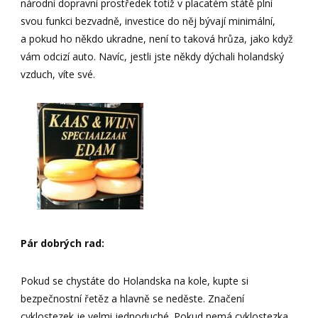
národní dopravní prostředek totiž v placatém státě plní
svou funkci bezvadně, investice do něj bývají minimální,
a pokud ho někdo ukradne, není to taková hrůza, jako když
vám odcizí auto. Navíc, jestli jste někdy dýchali holandský
vzduch, víte své.
Pár dobrých rad:
Pokud se chystáte do Holandska na kole, kupte si
bezpečnostní řetěz a hlavně se neděste. Značení
cyklostezek je velmi jednoduché. Pokud nemá cyklostezka