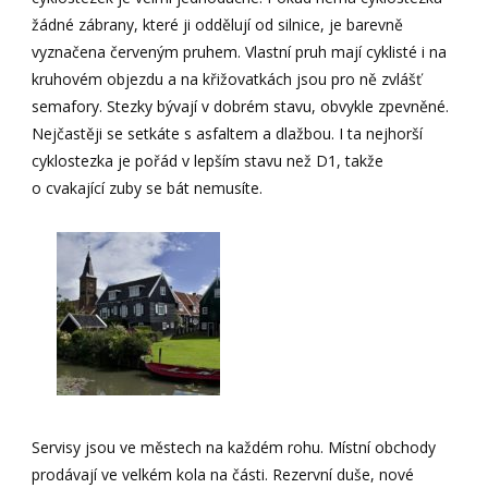
žádné zábrany, které ji oddělují od silnice, je barevně
vyznačena červeným pruhem. Vlastní pruh mají cyklisté i na
kruhovém objezdu a na křižovatkách jsou pro ně zvlášť
semafory. Stezky bývají v dobrém stavu, obvykle zpevněné.
Nejčastěji se setkáte s asfaltem a dlažbou. I ta nejhorší
cyklostezka je pořád v lepším stavu než D1, takže
o cvakající zuby se bát nemusíte.
Servisy jsou ve městech na každém rohu. Místní obchody
prodávají ve velkém kola na části. Rezervní duše, nové