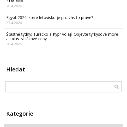
ZDARMA
30.4.2026
Egypt 2026: které letovisko je pro vás to pravé?
27.4.2026
Šťastné týdny: Turecko a Kypr volají! Objevte tyrkysové moře
a luxus za lákavé ceny
20.4.2026
Hledat
Kategorie