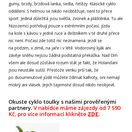
gumy, brzdy, brzdová lanka, sedla, řetězy. Klasické cyklo
oddělení. S helmou se nikdo neobtěžuje, není to přece
sport. Jediná důležitá jsou světla, zvonek a pláštěnka. Tu ale
Nizozemci potřebují pouze v extrémním počasí, jízda
na kole s kávou v jedné ruce a deštníkem v té druhé přece
nic není. Počasí zde totiž nic neznamená. Jezdí se
na podzim, v zimě, na jaře i v létě. Vodorovný liják ani
závěje sněhu nejsou žádná podstatná překážka. Nad čím
všem ale dosud zůstává rozum stát je fakt, že Holanďani
jsou neustále sušší. Přestože venku prší tak, že
po dvouminutové jízdě můžete ždímat kalhoty, oni nemají
mokrý ani vlásek. Jejich tajemství dosud nikdo neobjevil.
Okuste cyklo toulky s našimi prověřenými
partnery.
V nabídce máme zájezdy od 7 590
Kč, pro více informací klikněte
ZDE
.