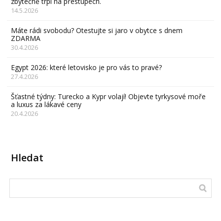
zbytečně trpí na přestupech.
14.5.2026
Máte rádi svobodu? Otestujte si jaro v obytce s dnem
ZDARMA
30.4.2026
Egypt 2026: které letovisko je pro vás to pravé?
27.4.2026
Šťastné týdny: Turecko a Kypr volají! Objevte tyrkysové moře
a luxus za lákavé ceny
20.4.2026
Hledat