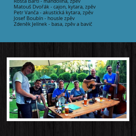
Rosťa Bártl - mandolína, zpěv
Matouš Dvořák - cajon, kytara, zpěv
Petr Vanča - akustická kytara, zpěv
J
osef Boubín - housle zpěv
Zdeněk Jelínek - basa, zpěv a bavič