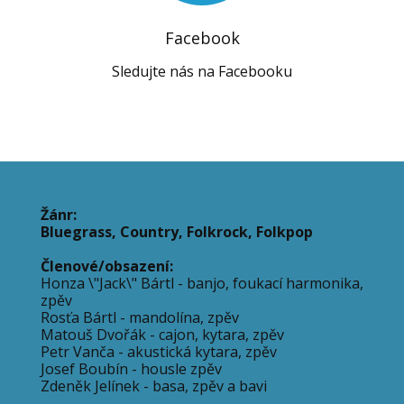
Facebook
Sledujte nás na Facebooku
Žánr:
Bluegrass, Country, Folkrock, Folkpop
Členové/obsazení:
Honza \"Jack\" Bártl - banjo, foukací harmonika,
zpěv
Rosťa Bártl - mandolína, zpěv
Matouš Dvořák - cajon, kytara, zpěv
Petr Vanča - akustická kytara, zpěv
Josef Boubín - housle zpěv
Zdeněk Jelínek - basa, zpěv a bavi