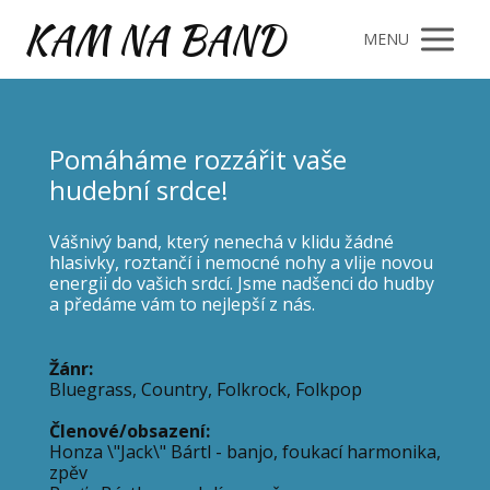
KAM NA BAND
MENU
Pomáháme rozzářit vaše
hudební srdce!
Vášnivý band, který nenechá v klidu žádné
hlasivky, roztančí i nemocné nohy a vlije novou
energii do vašich srdcí. Jsme nadšenci do hudby
a předáme vám to nejlepší z nás.
Žánr:
Bluegrass, Country, Folkrock, Folkpop
Členové/o
bsazení:
Honza \"Jack\" Bártl - banjo, foukací harmonika,
zpěv