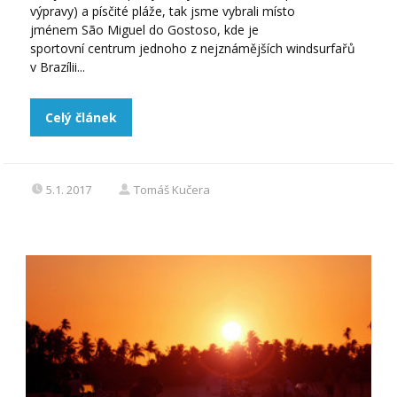
výpravy) a písčité pláže, tak jsme vybrali místo
jménem São Miguel do Gostoso, kde je
sportovní centrum jednoho z nejznámějších windsurfařů
v Brazílii...
Celý článek
5.1. 2017
Tomáš Kučera