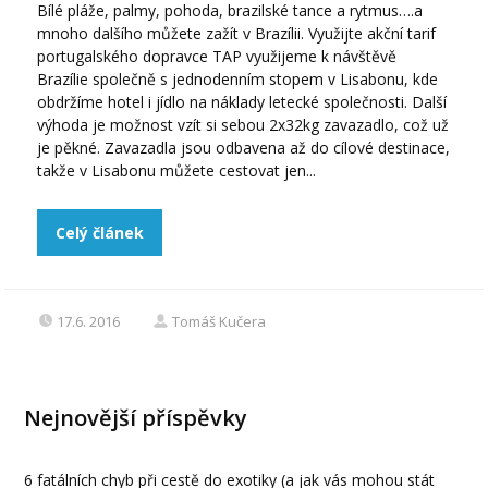
Bílé pláže, palmy, pohoda, brazilské tance a rytmus….a
mnoho dalšího můžete zažít v Brazílii. Využijte akční tarif
portugalského dopravce TAP využijeme k návštěvě
Brazílie společně s jednodenním stopem v Lisabonu, kde
obdržíme hotel i jídlo na náklady letecké společnosti. Další
výhoda je možnost vzít si sebou 2x32kg zavazadlo, což už
je pěkné. Zavazadla jsou odbavena až do cílové destinace,
takže v Lisabonu můžete cestovat jen...
Celý článek
17.6. 2016
Tomáš Kučera
Nejnovější příspěvky
6 fatálních chyb při cestě do exotiky (a jak vás mohou stát