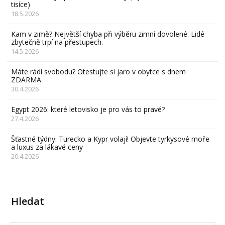
tisíce)
18.5.2026
Kam v zimě? Největší chyba při výběru zimní dovolené. Lidé
zbytečně trpí na přestupech.
14.5.2026
Máte rádi svobodu? Otestujte si jaro v obytce s dnem
ZDARMA
30.4.2026
Egypt 2026: které letovisko je pro vás to pravé?
27.4.2026
Šťastné týdny: Turecko a Kypr volají! Objevte tyrkysové moře
a luxus za lákavé ceny
20.4.2026
Hledat