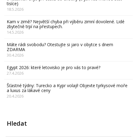
tisíce)
18.5.2026
Kam v zimě? Největší chyba při výběru zimní dovolené. Lidé
zbytečně trpí na přestupech.
14.5.2026
Máte rádi svobodu? Otestujte si jaro v obytce s dnem
ZDARMA
30.4.2026
Egypt 2026: které letovisko je pro vás to pravé?
27.4.2026
Šťastné týdny: Turecko a Kypr volají! Objevte tyrkysové moře
a luxus za lákavé ceny
20.4.2026
Hledat