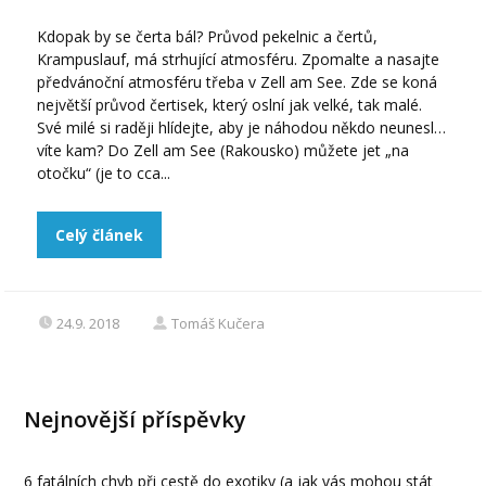
Kdopak by se čerta bál? Průvod pekelnic a čertů,
Krampuslauf, má strhující atmosféru. Zpomalte a nasajte
předvánoční atmosféru třeba v Zell am See. Zde se koná
největší průvod čertisek, který oslní jak velké, tak malé.
Své milé si raději hlídejte, aby je náhodou někdo neunesl…
víte kam? Do Zell am See (Rakousko) můžete jet „na
otočku“ (je to cca...
Celý článek
24.9. 2018
Tomáš Kučera
Nejnovější příspěvky
6 fatálních chyb při cestě do exotiky (a jak vás mohou stát