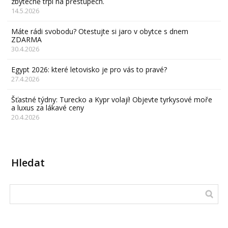
zbytečně trpí na přestupech.
14.5.2026
Máte rádi svobodu? Otestujte si jaro v obytce s dnem
ZDARMA
30.4.2026
Egypt 2026: které letovisko je pro vás to pravé?
27.4.2026
Šťastné týdny: Turecko a Kypr volají! Objevte tyrkysové moře
a luxus za lákavé ceny
20.4.2026
Hledat