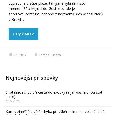
výpravy) a písčité pláže, tak jsme vybrali místo
jménem São Miguel do Gostoso, kde je
sportovní centrum jednoho z nejznámějších windsurfařů
v Brazílii...
Celý článek
5.1. 2017
Tomáš Kučera
Nejnovější příspěvky
6 fatálních chyb při cestě do exotiky (a jak vás mohou stát
tisíce)
18.5.2026
Kam v zimě? Největší chyba při výběru zimní dovolené. Lidé